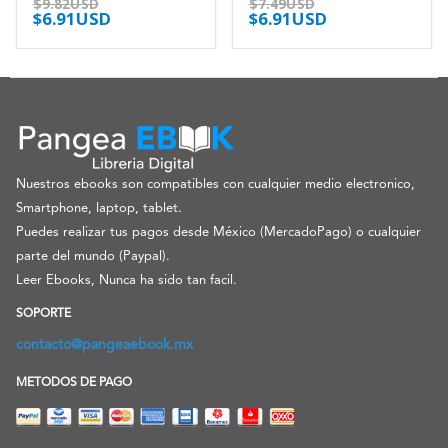
$
9.82USD
$
7.49USD
$
6.91USD
$
6.91USD
Nuestros ebooks son compatibles con cualquier medio electronico,
Smartphone, laptop, tablet.
Puedes realizar tus pagos desde México (MercadoPago) o cualquier
parte del mundo (Paypal).
Leer Ebooks, Nunca ha sido tan facil.
SOPORTE
contacto@pangeaebook.mx
METODOS DE PAGO