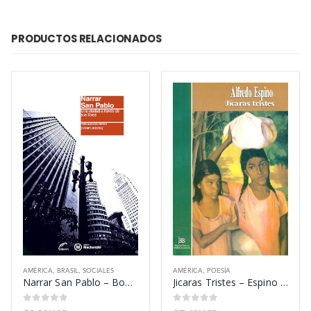
PRODUCTOS RELACIONADOS
AMÉRICA
,
BRASIL
,
SOCIALES
AMÉRICA
,
POESÍA
Narrar San Pablo – Bonito Pereira Helena
Jicaras Tristes – Espino Alfredo
0
out of 5
0
out of 5