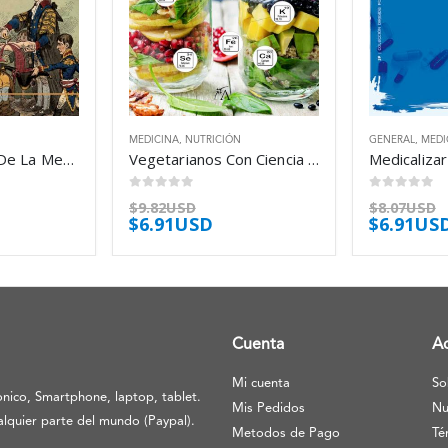
MEDICINA
,
NUTRICIÓN
GENERAL
,
MEDI
Historia Negra De La Medicina – Palma Jose Alberto
Vegetarianos Con Ciencia – Martinez Arguelles Lucia
0
out of 5
0
out of 5
$
9.82USD
$
8.07USD
$
6.91USD
$
6.91US
Cuenta
A
Mi cuenta
So
nico, Smartphone, laptop, tablet.
Mis Pedidos
Nu
lquier parte del mundo (Paypal).
Metodos de Pago
Té