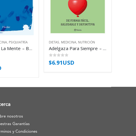
CINA
,
PSIQUIATRÍA
DIETAS
,
MEDICINA
,
NUTRICIÓN
Medicalizar La Mente – Bentall Richard P
Adelgaza Para Siempre – De Forma Facil – Quintas Angela
0
out of 5
$
6.91USD
D
cerca
bre nosotros
estras Garantías
rminos y Condiciones