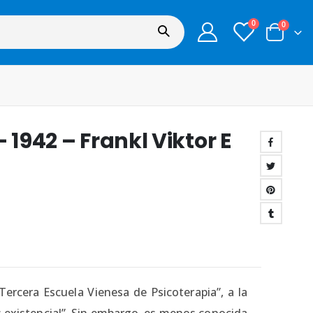
0
0
 1942 – Frankl Viktor E
ercera Escuela Vienesa de Psicoterapia”, a la
s existencial”. Sin embargo, es menos conocida