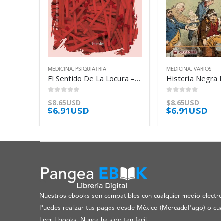
MEDICINA
,
PSIQUIATRÍA
MEDICINA
,
VARIOS
El Sentido De La Locura – Geekie Jim Y Read John
0
out of 5
0
out of 5
$
8.65USD
$
8.65USD
$
6.91USD
$
6.91USD
Nuestros ebooks son compatibles con cualquier medio electro
Puedes realizar tus pagos desde México (MercadoPago) o cua
Leer Ebooks, Nunca ha sido tan facil.