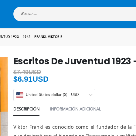
ENTUD 1923 – 1942 – FRANKL VIKTOR E
Escritos De Juventud 1923 –
$
7.49USD
$
6.91USD
United States dollar ($) - USD
DESCRIPCIÓN
INFORMACIÓN ADICIONAL
Viktor Frankl es conocido como el fundador de la “T
que designó con el binomio de “logoterapia y análisi