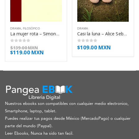
DRAMA
,
FILOSÓFICO
DRAMA
La mujer rota – Simone de Beauvoir
Casi la luna – Alice Sebold
$
109.00 MXN
0
out of 5
0
out of 5
$
139.00 MXN
$
119.00 MXN
Nuestros ebooks son compatibles con cualquier medio electronico,
Smartphone, laptop, tablet.
Puedes realizar tus pagos desde México (MercadoPago) o cualquier
parte del mundo (Paypal).
Leer Ebooks, Nunca ha sido tan facil.