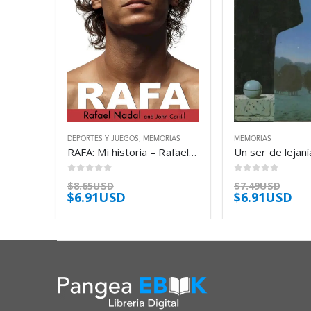
DEPORTES Y JUEGOS
,
MEMORIAS
MEMORIAS
RAFA: Mi historia – Rafael Nadal
0
out of 5
0
out of 5
$
8.65USD
$
7.49USD
$
6.91USD
$
6.91USD