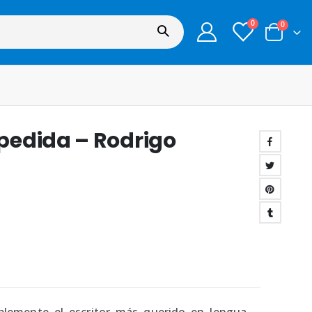
0
0
pedida – Rodrigo
blemente el escritor más querido en lengua