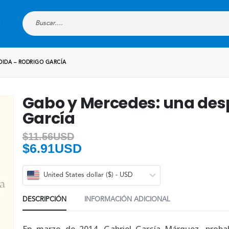
DIDA – RODRIGO GARCÍA
Gabo y Mercedes: una des
García
$
11.56USD
$
6.91USD
United States dollar ($) - USD
DESCRIPCIÓN
INFORMACIÓN ADICIONAL
En marzo de 2014, Gabriel García Márquez, proba