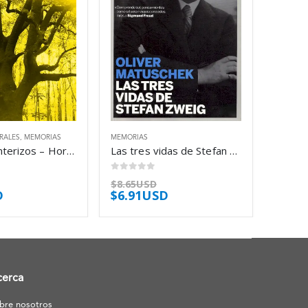
RALES
,
MEMORIAS
MEMORIAS
Textos fronterizos – Horacio Quiroga
Las tres vidas de Stefan Zweig – Oliver Matuschek
0
out of 5
$
8.65USD
D
$
6.91USD
cerca
bre nosotros