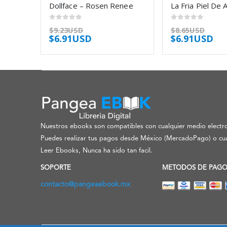
Dollface – Rosen Renee
0
out of 5
0
out of 5
$
9.23USD
$
8.65USD
$
6.91USD
$
6.91USD
Nuestros ebooks son compatibles con cualquier medio electro
Puedes realizar tus pagos desde México (MercadoPago) o cua
Leer Ebooks, Nunca ha sido tan facil.
SOPORTE
METODOS DE PAG
contacto@pangeaebook.mx