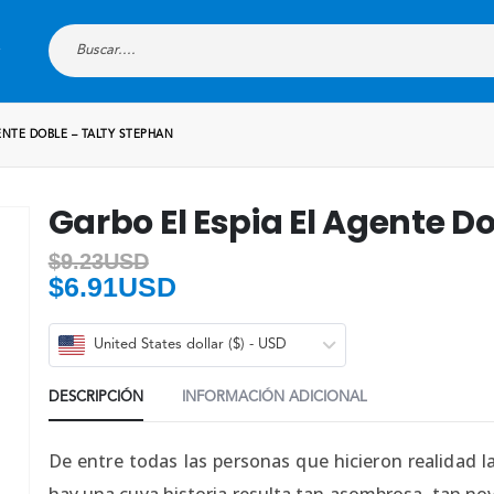
ENTE DOBLE – TALTY STEPHAN
Garbo El Espia El Agente D
$
9.23USD
$
6.91USD
United States dollar ($) - USD
DESCRIPCIÓN
INFORMACIÓN ADICIONAL
De entre todas las personas que hicieron realidad l
hay una cuya historia resulta tan asombrosa, tan nov