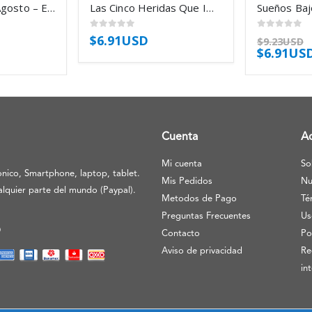
La Fria Piel De Agosto – Espinosa Guerra Julio
Las Cinco Heridas Que Impiden Ser Uno – Bourbeau Lise
0
out of 5
0
out of 5
$
6.91USD
$
9.23USD
$
6.91US
Cuenta
A
Mi cuenta
So
nico, Smartphone, laptop, tablet.
Mis Pedidos
Nu
lquier parte del mundo (Paypal).
Metodos de Pago
Té
Preguntas Frecuentes
Us
O
Contacto
Po
Aviso de privacidad
Re
in