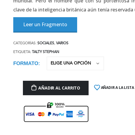
mundial. Pero el hombre que con su portentosa i
clave de la inteligencia británica aún tenía reservada
Leer un Fragmento
CATEGORÍAS:
SOCIALES
,
VARIOS
ETIQUETA:
TALTY STEPHAN
FORMATO
AÑADIR AL CARRITO
AÑADIR A LA LISTA