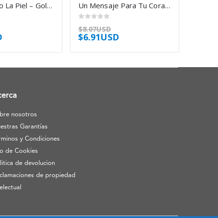
Sueños Bajo La Piel – Gold Celestine
Un Mensaje Para Tu Corazon – Greene Niamh
0
out of 5
$
8.07USD
D
$
6.91USD
cerca
bre nosotros
estras Garantías
rminos y Condiciones
o de Cookies
litica de devolucion
clamaciones de propiedad
telectual