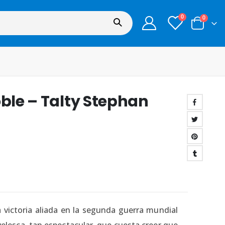
0
0
oble – Talty Stephan
a victoria aliada en la segunda guerra mundial
elesca, tan espectacular, que cuesta creer que