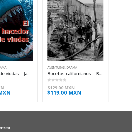
RAMA
AVENTURAS
,
DRAMA
El hacedor de viudas – James Jones
Bocetos californianos – Bret Harte
0
out of 5
XN
$
129.00 MXN
 MXN
$
119.00 MXN
cerca