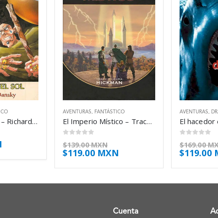
ICO
AVENTURAS
,
FANTÁSTICO
AVENTURAS
,
D
Elegidos del sol – Richard E. Dansky
El Imperio Místico – Tracy Hickman
0
out of 5
0
out of 5
N
$
139.00 MXN
$
169.00 M
$
119.00 MXN
$
119.00
Cuenta
A