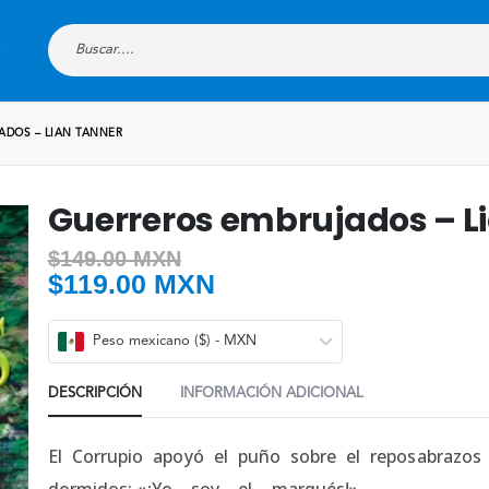
ADOS – LIAN TANNER
Guerreros embrujados – L
$
149.00 MXN
$
119.00 MXN
Peso mexicano ($) - MXN
DESCRIPCIÓN
INFORMACIÓN ADICIONAL
El Corrupio apoyó el puño sobre el reposabrazos
dormidos: «¡Yo… soy… el… marqués!».