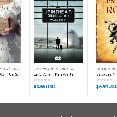
A
,
ROMÁNTICA
CONTEMPORÁNEA
,
NARRATIVA
HISTÓRICA
,
NAR
My Stand Alone 03 – Un Secreto Peligroso – Dodd Christina
En El Aire – Kirn Walter
0
out of 5
0
out of 5
$
8.65USD
$
6.91US