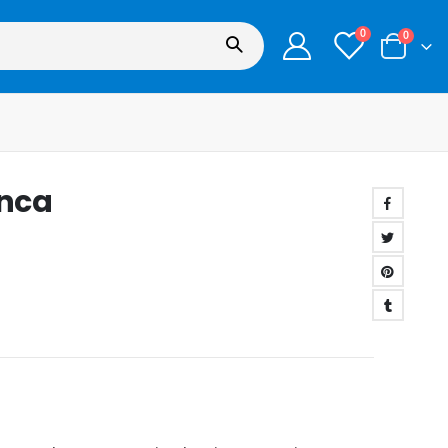
0
0
anca