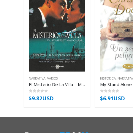
NARRATIVA
,
VARIOS
HISTÓRICA
,
NARRATIV
El Misterio De La Villa – Maugham W Somerset
0
out of 5
0
out of 5
$
9.82USD
$
6.91USD