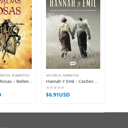
RATIVA
,
ROMÁNTICA
HISTÓRICA
,
NARRATIVA
Espadas Y Rosas – Bellenden Mills
Hannah Y Emil – Castles Belinda
0
out of 5
D
$
6.91USD