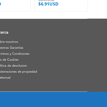
D
$
6.91USD
cerca
bre nosotros
estras Garantías
rminos y Condiciones
o de Cookies
litica de devolucion
clamaciones de propiedad
telectual