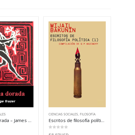
ALES
CIENCIAS SOCIALES
,
FILOSOFÍA
La rama dorada – James George Frazer
Escritos de filosofía política (1) – Mijail Bakunin
0
out of 5
$
8.07USD