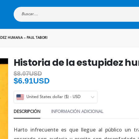
IDEZ HUMANA – PAUL TABORI
Historia de la estupidez h
$
8.07USD
$
6.91USD
United States dollar ($) - USD
DESCRIPCIÓN
INFORMACIÓN ADICIONAL
Harto infrecuente es que llegue al público un 
encarado con audacia y escrito con desenfadado in