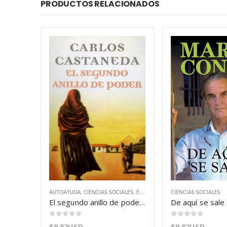
PRODUCTOS RELACIONADOS
AUTOAYUDA
,
CIENCIAS SOCIALES
,
ESPIRITUALIDAD
CIENCIAS SOCIALES
El segundo anillo de poder – Carlos Castaneda
0
out of 5
0
out of 5
$
9.82USD
$
9.82USD