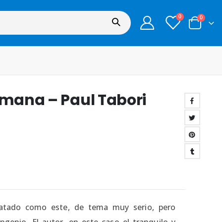
0
0
umana – Paul Tabori
tratado como este, de tema muy serio, pero
genio. El autor, en este caso el tranquilo y