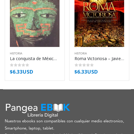
HISTORIA
HISTORIA
La conquista de México – Francisco López de Gómara
Roma Victoriosa – Javier Negrete
$
6.33USD
$
6.33USD
0
out of 5
0
out of 5
Nuestros ebooks son compatibles con cualquier medio electronico,
Smartphone, laptop, tablet.