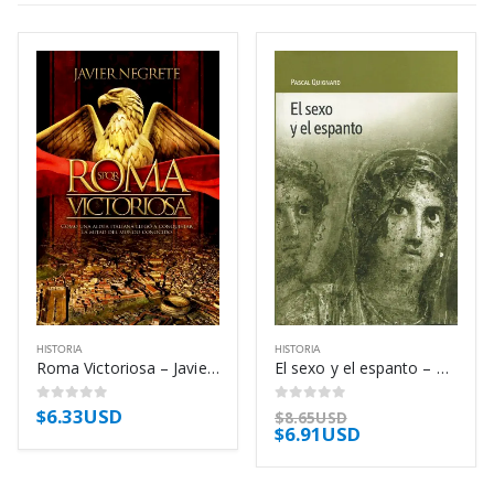
HISTORIA
HISTORIA
Roma Victoriosa – Javier Negrete
El sexo y el espanto – Pascal Quignard
$
6.33USD
0
out of 5
0
out of 5
$
8.65USD
$
6.91USD