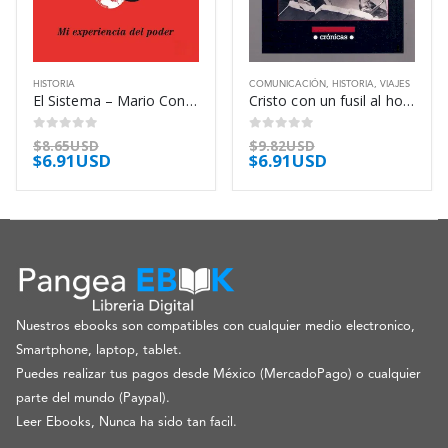
HISTORIA
COMUNICACIÓN
,
HISTORIA
,
VIAJES
El Sistema – Mario Conde Conde
Cristo con un fusil al hombro – Ryszard Kapuscinski
0
out of 5
0
out of 5
$
8.65USD
$
9.82USD
$
6.91USD
$
6.91USD
Nuestros ebooks son compatibles con cualquier medio electronico,
Smartphone, laptop, tablet.
Puedes realizar tus pagos desde México (MercadoPago) o cualquier
parte del mundo (Paypal).
Leer Ebooks, Nunca ha sido tan facil.