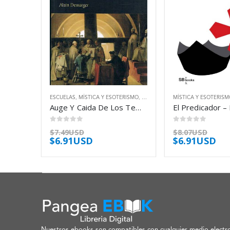
ESCUELAS
,
MÍSTICA Y ESOTERISMO
,
TEMPLARIOS
MÍSTICA Y ESOTERIS
Auge Y Caida De Los Templarios – Demurger Alain
El Predicador –
0
out of 5
0
out of 5
$
7.49USD
$
8.07USD
$
6.91USD
$
6.91USD
Nuestros ebooks son compatibles con cualquier medio electro