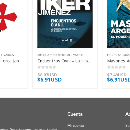
MO
,
VARIOS
MÍSTICA Y ESOTERISMO
,
VARIOS
ESCUELAS
,
MAS
 Herca Jan
Encuentros Ovni – La Historia De Los Ovni – Jimenez Iker
0
out of 5
0
out of 5
$
8.07USD
$
7.49USD
$
6.91USD
$
6.91US
Cuenta
A
Mi cuenta
So
nico, Smartphone, laptop, tablet.