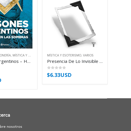
ONERÍA
,
MÍSTICA Y ESOTERISMO
MÍSTICA Y ESOTERISMO
,
VARIOS
Masones Argentinos – Hamilton Mariano
Presencia De Lo Invisible – Solares Ignacio
0
out of 5
$
6.33USD
D
cerca
bre nosotros