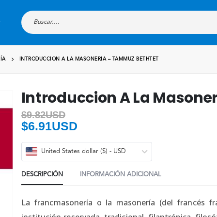
ÍA
INTRODUCCION A LA MASONERIA – TAMMUZ BETHTET
Introduccion A La Masone
$
9.82USD
$
6.91USD
United States dollar ($) - USD
DESCRIPCIÓN
INFORMACIÓN ADICIONAL
La francmasonería o la masonería (del francés fr
institución reservada, tradicional, filantrópica, filo