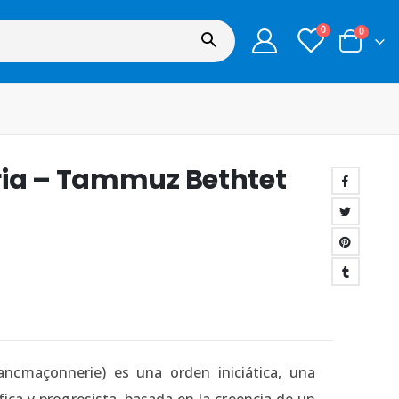
0
0
ria – Tammuz Bethtet
ancmaçonnerie) es una orden iniciática, una
sófica y progresista, basada en la creencia de un