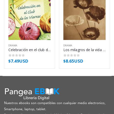
DRAMA
DRAMA
Celebración en el club de los viernes – Kate Jacobs
Los milagros de la vida – Stefan Zweig
$
7.49USD
$
8.65USD
0
out of 5
0
out of 5
Nuestros ebooks son compatibles con cualquier medio electronico,
Smartphone, laptop, tablet.