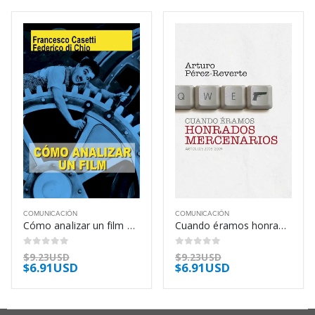
COMUNICACIÓN
COMUNICACIÓN
Cómo analizar un film – Francesco Casetti
Cuando éramos honrados mercenarios – Arturo Pérez-Reverte
0
out of 5
0
out of 5
$
9.23USD
$
9.23USD
$
6.91USD
$
6.91USD