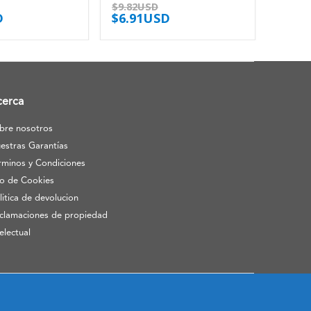
$
9.82USD
D
$
6.91USD
cerca
bre nosotros
estras Garantías
rminos y Condiciones
o de Cookies
litica de devolucion
clamaciones de propiedad
telectual