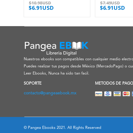
$
10.98USD
$
7.49USD
$
6.91USD
$
6.91USD
Nuestros ebooks son compatibles con cualquier medio electro
Puedes realizar tus pagos desde México (MercadoPago) o cua
Leer Ebooks, Nunca ha sido tan facil.
SOPORTE
METODOS DE PAG
contacto@pangeaebook.mx
© Pangea Ebooks 2021. All Rights Reserved