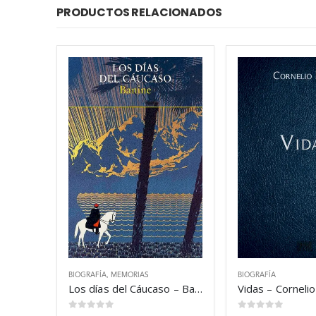
PRODUCTOS RELACIONADOS
BIOGRAFÍA
,
MEMORIAS
BIOGRAFÍA
Los días del Cáucaso – Banine
Vidas – Corneli
0
out of 5
0
out of 5