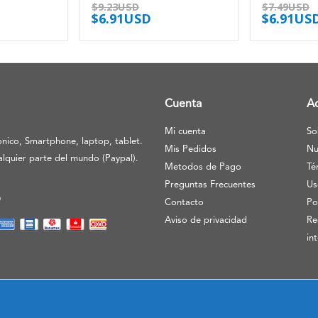
$
9.23USD
$
7.49USD
$
6.91USD
$
6.91US
Cuenta
A
Mi cuenta
So
nico, Smartphone, laptop, tablet.
Mis Pedidos
Nu
lquier parte del mundo (Paypal).
Metodos de Pago
Té
Preguntas Frecuentes
Us
O
Contacto
Po
Aviso de privacidad
Re
in