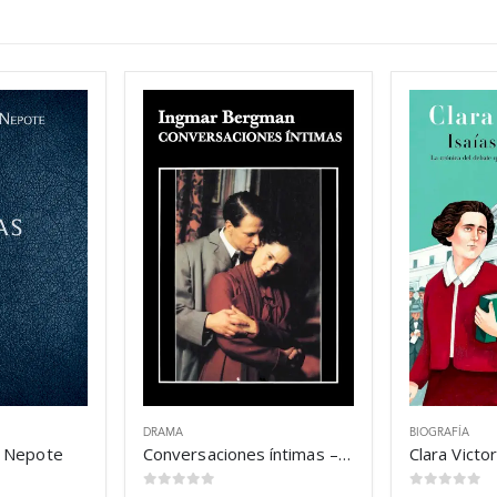
DRAMA
BIOGRAFÍA
o Nepote
Conversaciones íntimas – Ingmar Bergman
0
out of 5
0
out of 5