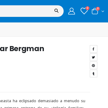
0
0
mar Bergman
neasta ha eclipsado demasiado a menudo su
 primera entrega de su «trilogía familiar»,