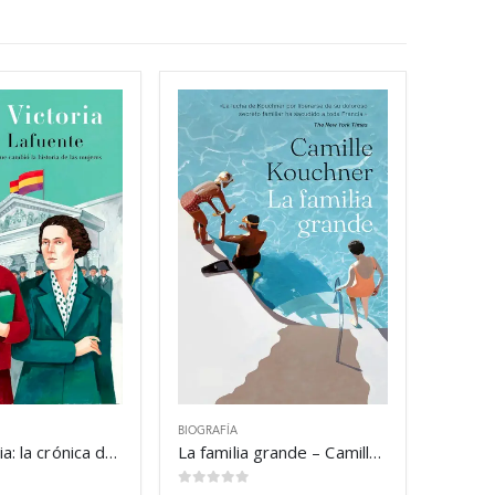
BIOGRAFÍA
Clara Victoria: la crónica del debate que – Isaías Lafuente
La familia grande – Camille Kouchner
0
out of 5