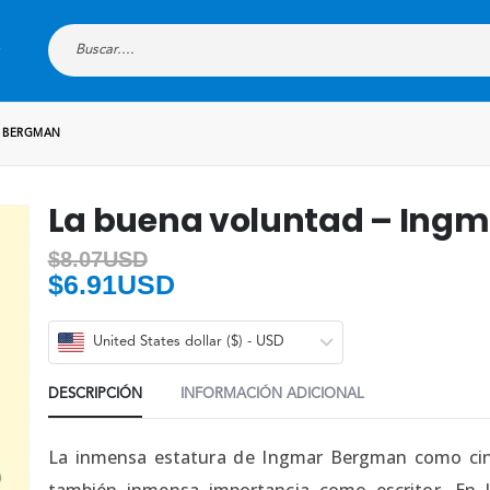
R BERGMAN
La buena voluntad – Ing
$
8.07USD
$
6.91USD
United States dollar ($) - USD
DESCRIPCIÓN
INFORMACIÓN ADICIONAL
La inmensa estatura de Ingmar Bergman como ci
también inmensa importancia como escritor. En la