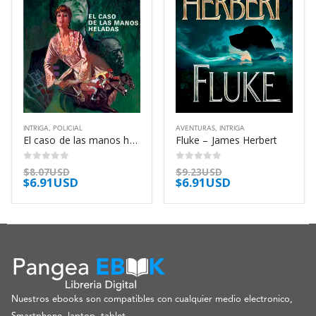
INTRIGA
,
POLICIAL
AVENTURAS
,
INTRIGA
El caso de las manos heladas – Erle Stanley Gardner
Fluke – James Herbert
0
out of 5
0
out of 5
$
8.07USD
$
9.23USD
$
6.91USD
$
6.91USD
Nuestros ebooks son compatibles con cualquier medio electronico,