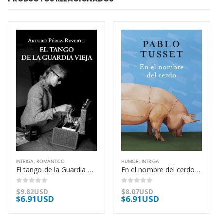
INTRIGA
,
ROMÁNTICO
HUMOR
,
INTRIGA
El tango de la Guardia Vieja – Arturo Pérez-Reverte
En el nombre del cerdo – Pablo Tusset
0
out of 5
0
out of 5
$
9.82USD
$
8.07USD
$
6.91USD
$
6.91USD