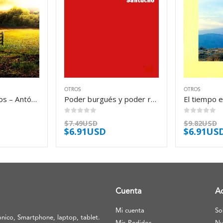
OTROS
OTROS
Relatos y cuentos – Antón Chéjov
Poder burgués y poder revolucionario – Mario Roberto Santucho
0
out of 5
0
out of 5
$
7.49USD
$
9.82USD
$
6.91USD
$
6.91US
Cuenta
A
Mi cuenta
So
nico, Smartphone, laptop, tablet.