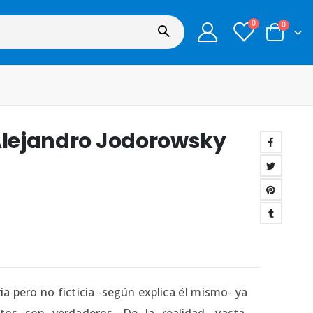
0
0
 Alejandro Jodorowsky
ia pero no ficticia -según explica él mismo- ya
tos son verdaderos. De la realidad, vasta,