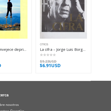
OTROS
El tiempo envejece deprisa – Antonio Tabucchi
La cifra – Jorge Luis Borges
0
out of 5
$
9.23USD
D
$
6.91USD
cerca
bre nosotros