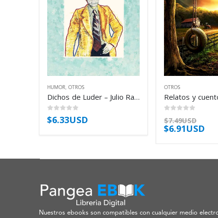
HUMOR
,
OTROS
OTROS
Dichos de Luder – Julio Ramón Ribeyro
0
out of 5
0
out of 5
$
6.33USD
$
7.49USD
$
6.91USD
Nuestros ebooks son compatibles con cualquier medio electro