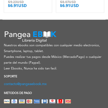
0
out of 5
0
out of 5
$
9.23USD
$
8.07USD
$
6.91USD
$
6.91USD
Nuestros ebooks son compatibles con cualquier medio electronico,
Smartphone, laptop, tablet.
Puedes realizar tus pagos desde México (MercadoPago) o cualquier
parte del mundo (Paypal).
Leer Ebooks, Nunca ha sido tan facil.
SOPORTE
contacto@pangeaebook.mx
METODOS DE PAGO