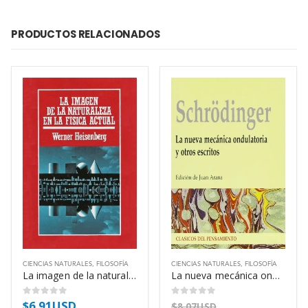
PRODUCTOS RELACIONADOS
CIENCIAS NATURALES
,
FILOSOFÍA
CIENCIAS NATURALES
,
FILOSOFÍA
La imagen de la naturaleza en la física actual – Werner Heisenberg
La nueva mecánica ondulatoria y otros escritos – Erwin Schrödinger
$
6.91USD
0
out of 5
0
out of 5
$
8.07USD