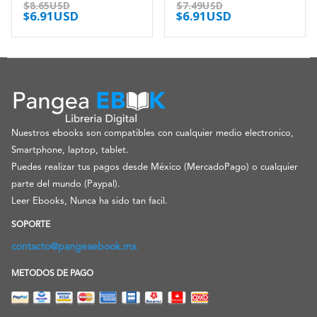
0
out of 5
0
out of 5
$
8.65USD
$
7.49USD
$
6.91USD
$
6.91USD
Nuestros ebooks son compatibles con cualquier medio electronico,
Smartphone, laptop, tablet.
Puedes realizar tus pagos desde México (MercadoPago) o cualquier
parte del mundo (Paypal).
Leer Ebooks, Nunca ha sido tan facil.
SOPORTE
contacto@pangeaebook.mx
METODOS DE PAGO