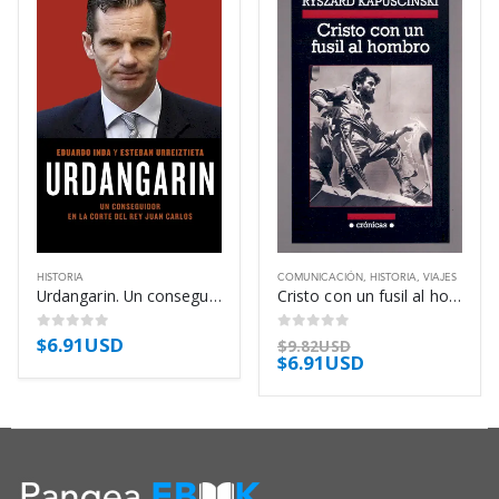
HISTORIA
COMUNICACIÓN
,
HISTORIA
,
VIAJES
Urdangarin. Un conseguidor en la corte del rey Juan Carlos – Eduardo Inda
Cristo con un fusil al hombro – Ryszard Kapuscinski
$
6.91USD
0
out of 5
0
out of 5
$
9.82USD
$
6.91USD