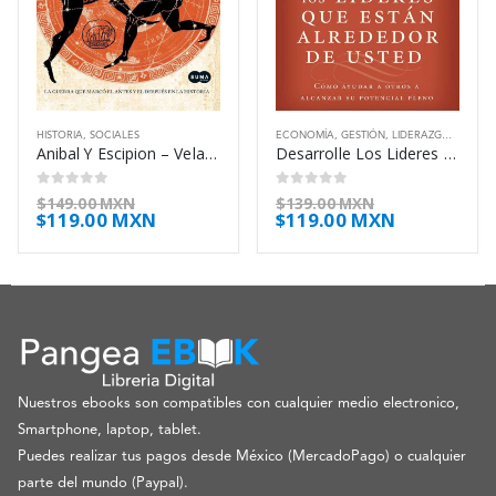
HISTORIA
,
SOCIALES
ECONOMÍA
,
GESTIÓN
,
LIDERAZGO
,
SOCIAL
Anibal Y Escipion – Velasco Piña Antonio
Desarrolle Los Lideres Que Estan Alrededor – Maxwell John C
0
out of 5
0
out of 5
$
149.00 MXN
$
139.00 MXN
$
119.00 MXN
$
119.00 MXN
Nuestros ebooks son compatibles con cualquier medio electronico,
Smartphone, laptop, tablet.
Puedes realizar tus pagos desde México (MercadoPago) o cualquier
parte del mundo (Paypal).