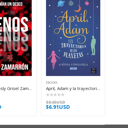
EBOOKS
Ajenos – Lesly Grisel Zamarrón
April, Adam y la trayectoria de los planetas – Andrea Longarela
0
out of 5
$
8.65USD
D
$
6.91USD