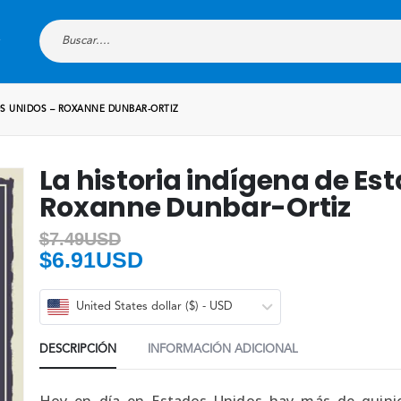
OS UNIDOS – ROXANNE DUNBAR-ORTIZ
La historia indígena de Es
Roxanne Dunbar-Ortiz
$
7.49USD
$
6.91USD
United States dollar ($) - USD
DESCRIPCIÓN
INFORMACIÓN ADICIONAL
Hoy en día en Estados Unidos hay más de quinie