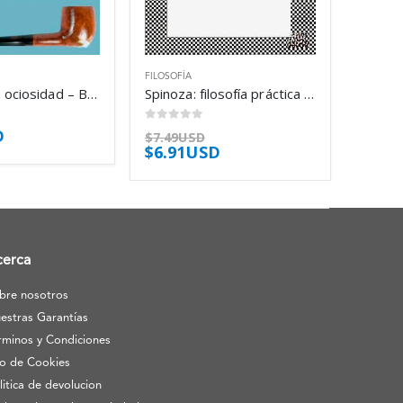
FILOSOFÍA
Elogio de la ociosidad – Bertrand Russell
Spinoza: filosofía práctica – Gilles Deleuze
0
out of 5
D
$
7.49USD
$
6.91USD
cerca
bre nosotros
estras Garantías
rminos y Condiciones
o de Cookies
litica de devolucion