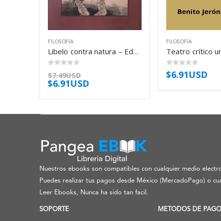
FILOSOFÍA
FILOSOFÍA
Libelo contra natura – Eduardo Solari
0
out of 5
0
out of 5
$
6.91USD
$
7.49USD
$
6.91USD
Nuestros ebooks son compatibles con cualquier medio electro
Puedes realizar tus pagos desde México (MercadoPago) o cua
Leer Ebooks, Nunca ha sido tan facil.
SOPORTE
METODOS DE PAG