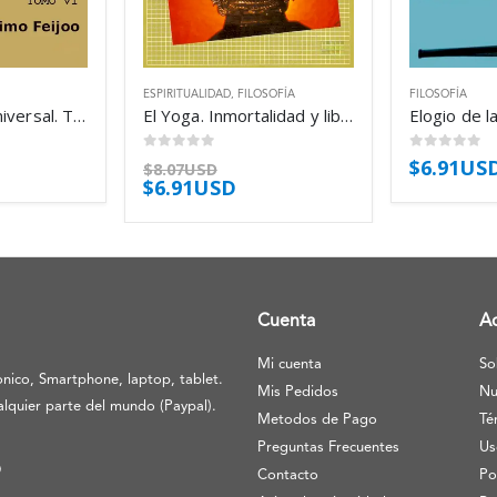
ESPIRITUALIDAD
,
FILOSOFÍA
FILOSOFÍA
Teatro crítico universal. Tomo VI – Benito Jerónimo Feijoo
El Yoga. Inmortalidad y libertad – Mircea Eliade
0
out of 5
0
out of 5
$
6.91US
$
8.07USD
$
6.91USD
Cuenta
A
Mi cuenta
So
nico, Smartphone, laptop, tablet.
Mis Pedidos
Nu
lquier parte del mundo (Paypal).
Metodos de Pago
Té
Preguntas Frecuentes
Us
O
Contacto
Po