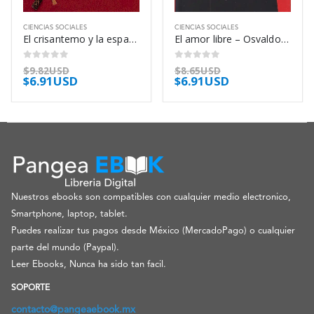
CIENCIAS SOCIALES
CIENCIAS SOCIALES
El crisantemo y la espada – Ruth Benedict
El amor libre – Osvaldo Baigorria
0
out of 5
0
out of 5
$
9.82USD
$
8.65USD
$
6.91USD
$
6.91USD
Nuestros ebooks son compatibles con cualquier medio electronico,
Smartphone, laptop, tablet.
Puedes realizar tus pagos desde México (MercadoPago) o cualquier
parte del mundo (Paypal).
Leer Ebooks, Nunca ha sido tan facil.
SOPORTE
contacto@pangeaebook.mx