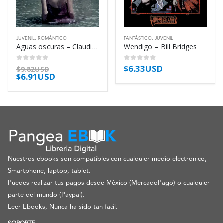
JUVENIL
,
ROMÁNTICO
FANTÁSTICO
,
JUVENIL
Aguas oscuras – Claudia Gray
Wendigo – Bill Bridges
$
6.33USD
0
out of 5
0
out of 5
$
9.82USD
$
6.91USD
Nuestros ebooks son compatibles con cualquier medio electronico,
Smartphone, laptop, tablet.
Puedes realizar tus pagos desde México (MercadoPago) o cualquier
parte del mundo (Paypal).
Leer Ebooks, Nunca ha sido tan facil.