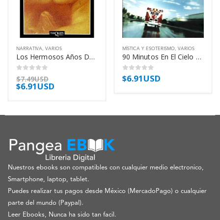
NARRATIVA
,
VARIOS
MÍSTICA Y ESOTERISMO
,
VARIOS
Los Hermosos Años Del Castigo – Jaeggy Fleur
90 Minutos En El Cielo – Piper Don
$
6.91USD
0
out of 5
0
out of 5
$
7.49USD
$
6.91USD
Nuestros ebooks son compatibles con cualquier medio electronico,
Smartphone, laptop, tablet.
Puedes realizar tus pagos desde México (MercadoPago) o cualquier
parte del mundo (Paypal).
Leer Ebooks, Nunca ha sido tan facil.