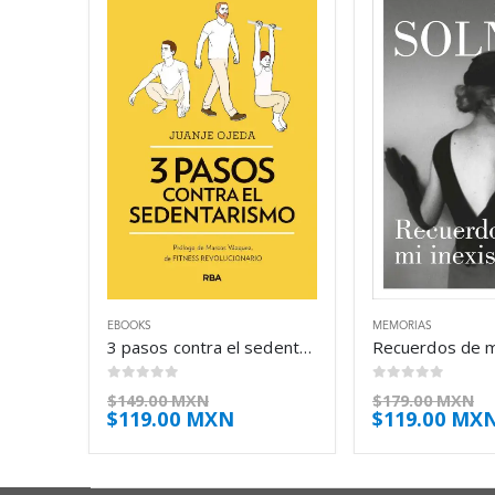
EBOOKS
MEMORIAS
3 pasos contra el sedentarismo – Juanje Ojeda
0
out of 5
0
out of 5
$
149.00 MXN
$
179.00 MXN
$
119.00 MXN
$
119.00 MX