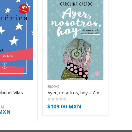
EBOOKS
anuel Vilas
Ayer, nosotros, hoy – Carolina Casado
0
out of 5
$
109.00 MXN
XN
 MXN