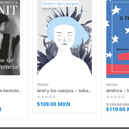
EBOOKS
EBOOKS
Recuerdos de mi inexistencia – Rebecca Solnit
Ariel y los cuerpos – Sebastià Portell
América – M
0
out of 5
0
out of 5
$
109.00 MXN
$
129.00 M
N
$
119.00