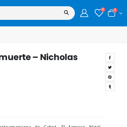
0
0
muerte – Nicholas
orteamericana de Cabot. El famoso Nigel