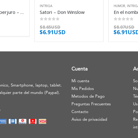
INTRIGA
HUMOR
,
INTRIG
El caso del loro perjuro – Erle Stanley Gardner
Satori – Don Winslow
0
out of 5
0
out of 5
$
8.65USD
$
8.07USD
$
6.91USD
$
6.91US
Cuenta
A
Mi cuenta
So
nico, Smartphone, laptop, tablet.
Mis Pedidos
Nu
lquier parte del mundo (Paypal).
Metodos de Pago
Té
Preguntas Frecuentes
Us
O
Contacto
Po
Aviso de privacidad
Re
in