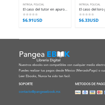
INTRIGA
,
POLICIAL
INTRIGA
,
POLICIAL
El caso del tutor en apuros – Erle Stanley Gardner
0
out of 5
0
out of 5
$
6.91USD
$
6.33USD
Nuestros ebooks son compatibles con cualquier medio electro
Puedes realizar tus pagos desde México (MercadoPago) o cua
Leer Ebooks, Nunca ha sido tan facil.
SOPORTE
METODOS DE PAG
contacto@pangeaebook.mx