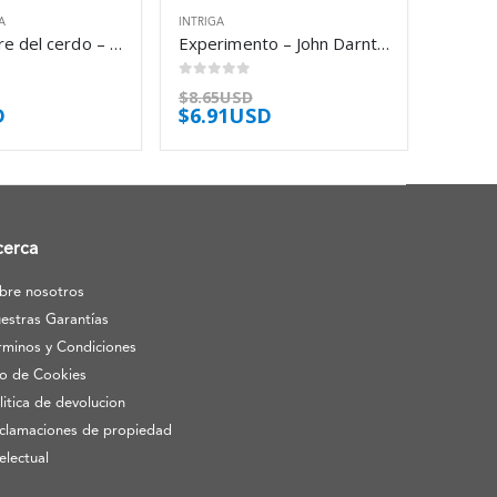
A
INTRIGA
En el nombre del cerdo – Pablo Tusset
Experimento – John Darnton
0
out of 5
$
8.65USD
D
$
6.91USD
cerca
bre nosotros
estras Garantías
rminos y Condiciones
o de Cookies
litica de devolucion
clamaciones de propiedad
telectual