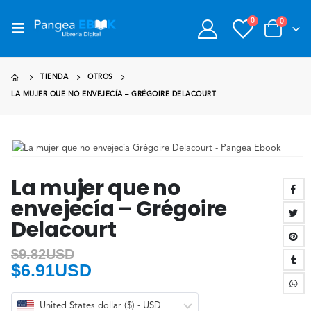
0
0
TIENDA
OTROS
LA MUJER QUE NO ENVEJECÍA – GRÉGOIRE DELACOURT
La mujer que no
envejecía – Grégoire
Delacourt
$
9.82USD
$
6.91USD
United States dollar ($) - USD