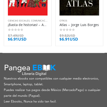
CIENCIAS SOCIALES
,
COMUNICACIÓN
,
OTROS
OTROS
¡Basta de historias! – Andrés Oppenheimer
Atlas – Jorge Luis Borges
0
out of 5
0
out of 5
$
7.49USD
$
9.82USD
$
6.91USD
$
6.91USD
Nuestros ebooks son compatibles con cualquier medio electronico,
Smartphone, laptop, tablet.
Puedes realizar tus pagos desde México (MercadoPago) o cualquier
parte del mundo (Paypal).
Leer Ebooks, Nunca ha sido tan facil.