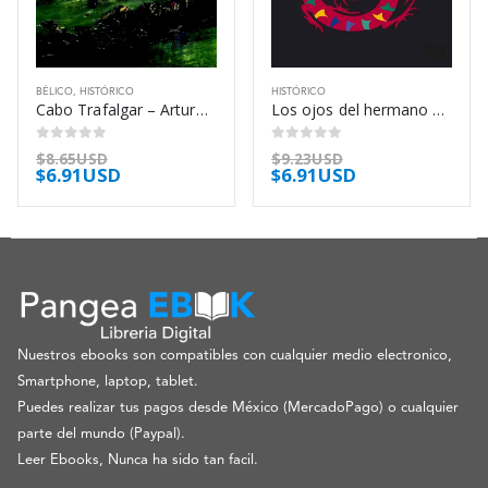
BÉLICO
,
HISTÓRICO
HISTÓRICO
Cabo Trafalgar – Arturo Pérez-Reverte
Los ojos del hermano eterno – Stefan Zweig
0
out of 5
0
out of 5
$
8.65USD
$
9.23USD
$
6.91USD
$
6.91USD
Nuestros ebooks son compatibles con cualquier medio electronico,
Smartphone, laptop, tablet.
Puedes realizar tus pagos desde México (MercadoPago) o cualquier
parte del mundo (Paypal).
Leer Ebooks, Nunca ha sido tan facil.