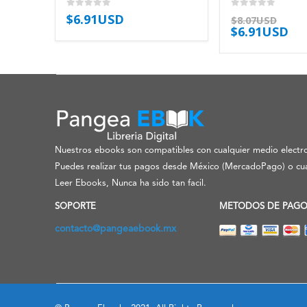
0
out of 5
0
out of 5
$
6.91USD
$
8.07USD
$
6.91USD
Nuestros ebooks son compatibles con cualquier medio electro
Puedes realizar tus pagos desde México (MercadoPago) o cua
Leer Ebooks, Nunca ha sido tan facil.
SOPORTE
METODOS DE PAG
contacto@pangeaebook.mx