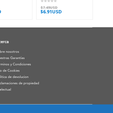
0
out of 5
$
7.49USD
D
$
6.91USD
cerca
bre nosotros
estras Garantías
rminos y Condiciones
o de Cookies
litica de devolucion
clamaciones de propiedad
telectual