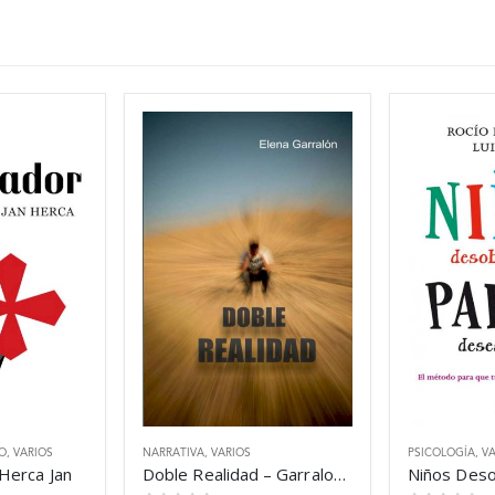
MO
,
VARIOS
NARRATIVA
,
VARIOS
PSICOLOGÍA
,
VA
 Herca Jan
Doble Realidad – Garralon Elena