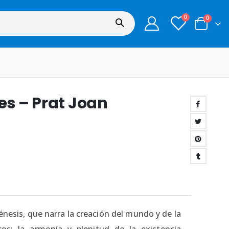
0
0
es – Prat Joan
Génesis, que narra la creación del mundo y de la
os: la armonía y plenitud de la existencia