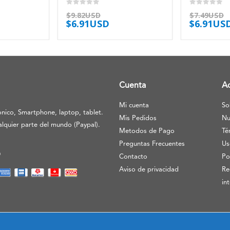
0
out of 5
0
out of 5
$
9.82USD
$
7.49USD
$
6.91USD
$
6.91US
Cuenta
A
Mi cuenta
So
nico, Smartphone, laptop, tablet.
Mis Pedidos
Nu
lquier parte del mundo (Paypal).
Metodos de Pago
Té
Preguntas Frecuentes
Us
O
Contacto
Po
Aviso de privacidad
Re
in