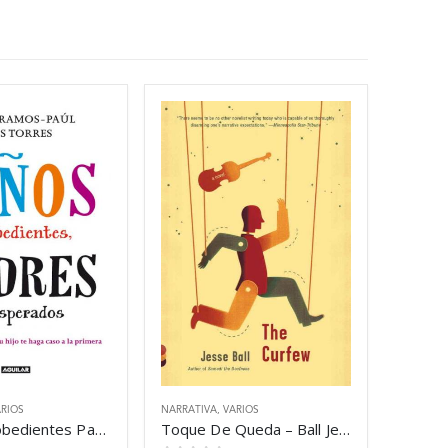
RIOS
NARRATIVA
,
VARIOS
Niños Desobedientes Padres Desesperados – Ramos Paul Rocio
Toque De Queda – Ball Jesse