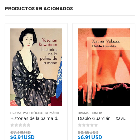
PRODUCTOS RELACIONADOS
DRAMA
,
PSICOLÓGICO
,
ROMÁNTICO
DRAMA
,
HUMOR
Historias de la palma de la mano – Yasunari Kawabata
Diablo Guardián – Xavier Velasco
0
out of 5
0
out of 5
$
7.49USD
$
8.65USD
$
6.91USD
$
6.91USD