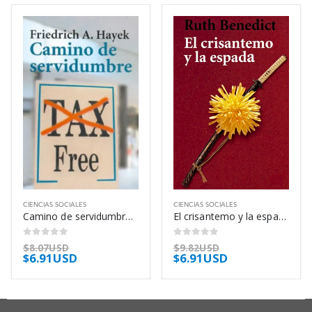
CIENCIAS SOCIALES
CIENCIAS SOCIALES
Camino de servidumbre – Friedrich A. Hayek
El crisantemo y la espada – Ruth Benedict
0
out of 5
0
out of 5
$
8.07USD
$
9.82USD
$
6.91USD
$
6.91USD