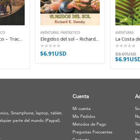
ICO
AVENTURAS
,
FANTÁSTICO
AVENTURAS
El Imperio Místico – Tracy Hickman
Elegidos del sol – Richard E. Dansky
0
out of 5
0
out of 5
$
6.91USD
$
8.07USD
$
6.91US
Cuenta
A
Mi cuenta
So
nico, Smartphone, laptop, tablet.
Mis Pedidos
Nu
lquier parte del mundo (Paypal).
Metodos de Pago
Té
Preguntas Frecuentes
Us
O