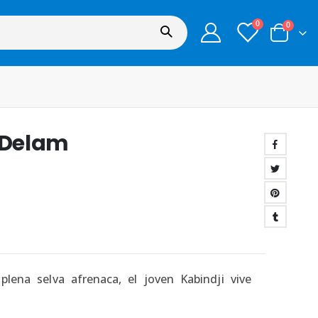
0
0
z Delam
lena selva afrenaca, el joven Kabindji vive