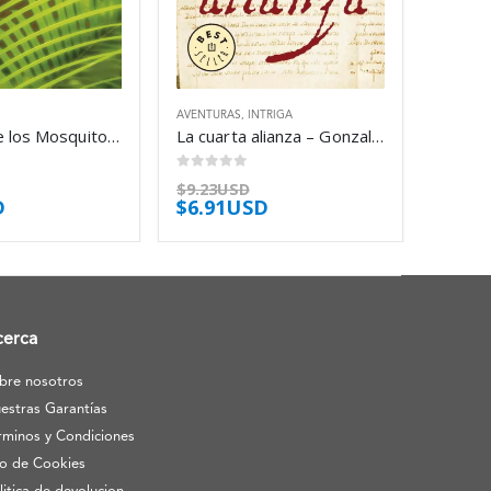
AVENTURAS
,
INTRIGA
La Costa de los Mosquitos – Paul Theroux
La cuarta alianza – Gonzalo Giner
0
out of 5
$
9.23USD
D
$
6.91USD
cerca
bre nosotros
estras Garantías
rminos y Condiciones
o de Cookies