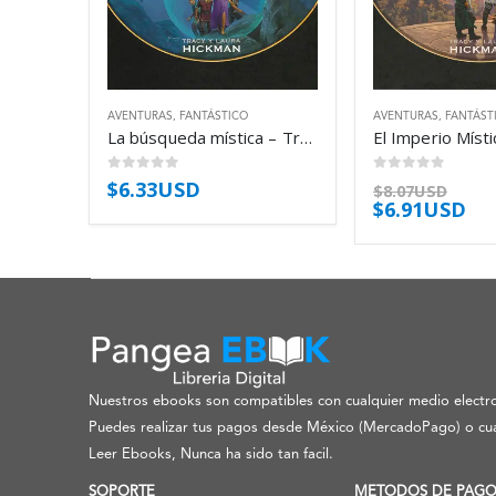
AVENTURAS
,
FANTÁSTICO
AVENTURAS
,
FANTÁST
La búsqueda mística – Tracy Hickman
0
out of 5
0
out of 5
$
6.33USD
$
8.07USD
$
6.91USD
Nuestros ebooks son compatibles con cualquier medio electro
Puedes realizar tus pagos desde México (MercadoPago) o cua
Leer Ebooks, Nunca ha sido tan facil.
SOPORTE
METODOS DE PAG