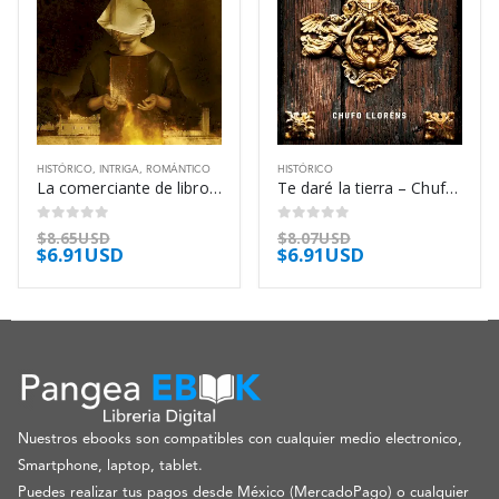
HISTÓRICO
,
INTRIGA
,
ROMÁNTICO
HISTÓRICO
La comerciante de libros – Brenda Rickman Vantrease
Te daré la tierra – Chufo Lloréns
0
out of 5
0
out of 5
$
8.65USD
$
8.07USD
$
6.91USD
$
6.91USD
Nuestros ebooks son compatibles con cualquier medio electronico,
Smartphone, laptop, tablet.
Puedes realizar tus pagos desde México (MercadoPago) o cualquier