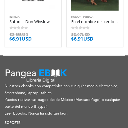
INTRIGA
HUMOR
,
INTRIGA
Satori – Don Winslow
En el nombre del cerdo – Pablo Tusset
0
out of 5
0
out of 5
$
8.65USD
$
8.07USD
$
6.91USD
$
6.91USD
Nuestros ebooks son compatibles con cualquier medio electronico,
Smartphone, laptop, tablet.
Puedes realizar tus pagos desde México (MercadoPago) o cualquier
parte del mundo (Paypal).
Leer Ebooks, Nunca ha sido tan facil.
SOPORTE