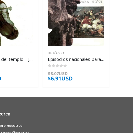
HISTÓRICO
El caballero del templo – José Luis Corral
Episodios nacionales para niños – Benito Pérez Galdós
0
out of 5
$
8.07USD
D
$
6.91USD
cerca
bre nosotros