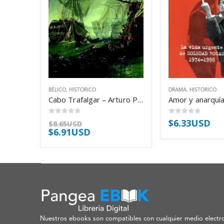
BÉLICO
,
HISTÓRICO
DRAMA
,
HISTÓRICO
Cabo Trafalgar – Arturo Pérez-Reverte
0
out of 5
0
out of 5
$
6.33USD
$
8.65USD
$
6.91USD
Nuestros ebooks son compatibles con cualquier medio electro