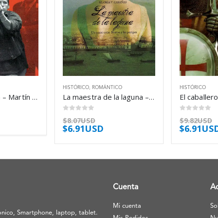
HISTÓRICO
,
ROMÁNTICO
HISTÓRICO
Amor y anarquía – Martín Caparrós
La maestra de la laguna – Gloria V. Casañas
0
out of 5
0
out of 5
$
8.07USD
$
9.82USD
$
6.91USD
$
6.91US
Cuenta
A
Mi cuenta
So
nico, Smartphone, laptop, tablet.