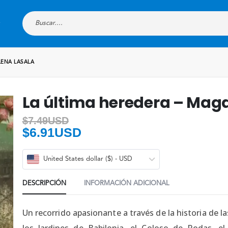
LENA LASALA
La última heredera – Mag
$
7.49USD
$
6.91USD
United States dollar ($) - USD
DESCRIPCIÓN
INFORMACIÓN ADICIONAL
Un recorrido apasionante a través de la historia de l
los Jardines de Babilonia, el Coloso de Rodas, el