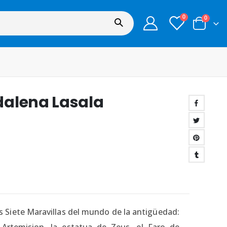
0
0
dalena Lasala
as Siete Maravillas del mundo de la antigüedad:
 Artemision, la estatua de Zeus, el Faro de