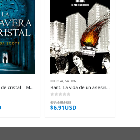
INTRIGA
,
SÁTIRA
La calavera de cristal – Manda Scott
Rant. La vida de un asesino – Chuck Palahniuk
0
out of 5
$
7.49USD
D
$
6.91USD