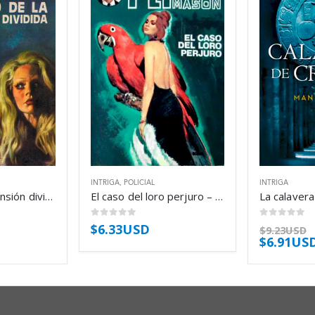
INTRIGA
,
POLICIAL
INTRIGA
El caso de la mansión dividida – Erle Stanley Gardner
El caso del loro perjuro – Erle Stanley Gardner
0
out of 5
0
out of 5
$
6.33USD
$
9.23USD
$
6.91US