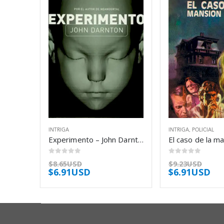
INTRIGA
INTRIGA
,
POLICIAL
Experimento – John Darnton
0
out of 5
0
out of 5
$
8.65USD
$
9.23USD
$
6.91USD
$
6.91USD