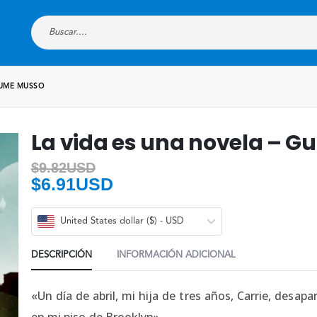
AUME MUSSO
La vida es una novela – G
$
9.82USD
$
6.91USD
United States dollar ($) - USD
DESCRIPCIÓN
INFORMACIÓN ADICIONAL
«Un día de abril, mi hija de tres años, Carrie, desa
en mi piso de Brooklyn».