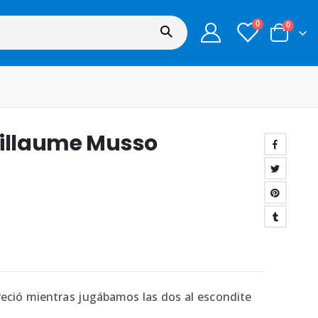
0
0
uillaume Musso
pareció mientras jugábamos las dos al escondite