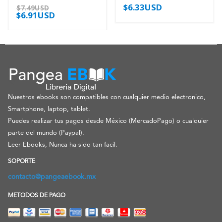
$
6.33USD
0
out of 5
0
out of 5
$
7.49USD
$
6.91USD
Nuestros ebooks son compatibles con cualquier medio electronico,
Smartphone, laptop, tablet.
Puedes realizar tus pagos desde México (MercadoPago) o cualquier
parte del mundo (Paypal).
Leer Ebooks, Nunca ha sido tan facil.
SOPORTE
contacto@pangeaebook.mx
METODOS DE PAGO