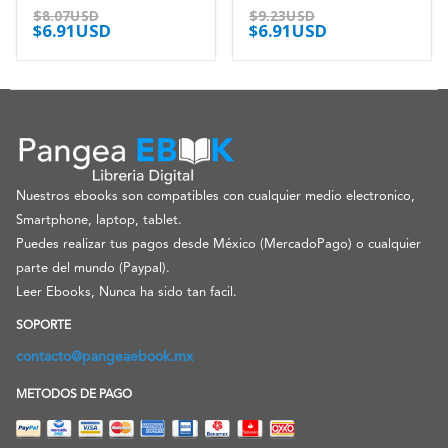
0
out of 5
0
out of 5
$
8.07USD
$
9.23USD
$
6.91USD
$
6.91USD
Nuestros ebooks son compatibles con cualquier medio electronico,
Smartphone, laptop, tablet.
Puedes realizar tus pagos desde México (MercadoPago) o cualquier
parte del mundo (Paypal).
Leer Ebooks, Nunca ha sido tan facil.
SOPORTE
contacto@pangeaebook.mx
METODOS DE PAGO