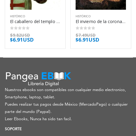
HISTÓRICO
HISTÓRICO
El caballero del templo – José Luis Corral
El invierno de la corona – José Luis Corral
0
out of 5
0
out of 5
$
9.82USD
$
7.49USD
$
6.91USD
$
6.91USD
Nuestros ebooks son compatibles con cualquier medio electronico,
Smartphone, laptop, tablet.
Puedes realizar tus pagos desde México (MercadoPago) o cualquier
parte del mundo (Paypal).
Leer Ebooks, Nunca ha sido tan facil.
SOPORTE