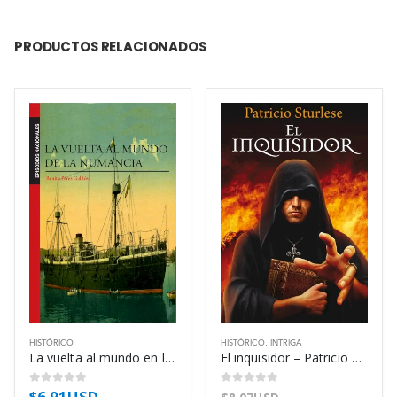
PRODUCTOS RELACIONADOS
HISTÓRICO
HISTÓRICO
,
INTRIGA
La vuelta al mundo en la «Numancia» – Benito Pérez Galdós
El inquisidor – Patricio Sturlese
$
6.91USD
0
out of 5
0
out of 5