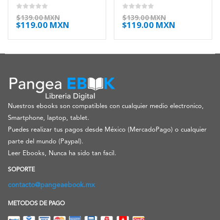
0
out of 5
0
out of 5
$
139.00 MXN
$
139.00 MXN
$
119.00 MXN
$
119.00 MXN
Nuestros ebooks son compatibles con cualquier medio electronico,
Smartphone, laptop, tablet.
Puedes realizar tus pagos desde México (MercadoPago) o cualquier
parte del mundo (Paypal).
Leer Ebooks, Nunca ha sido tan facil.
SOPORTE
contacto@pangeaebook.mx
METODOS DE PAGO