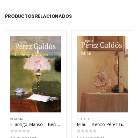
PRODUCTOS RELACIONADOS
REALISTA
REALISTA
El amigo Manso – Benito Pérez Galdós
Miau – Benito Pérez Galdós
0
out of 5
0
out of 5