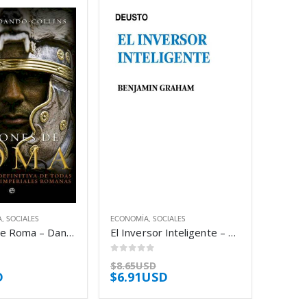
A
,
SOCIALES
ECONOMÍA
,
SOCIALES
Legiones De Roma – Dando Collins Stephen
El Inversor Inteligente – Graham Benjamin
0
out of 5
$
8.65USD
D
$
6.91USD