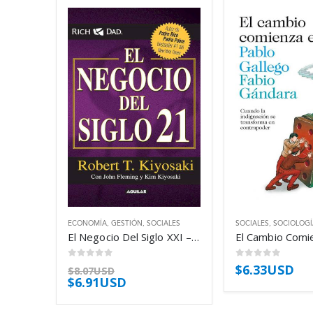
ECONOMÍA
,
GESTIÓN
,
SOCIALES
SOCIALES
,
SOCIOLOGÍ
El Negocio Del Siglo XXI – Kiyosaki Robert
0
out of 5
0
out of 5
$
6.33USD
$
8.07USD
$
6.91USD