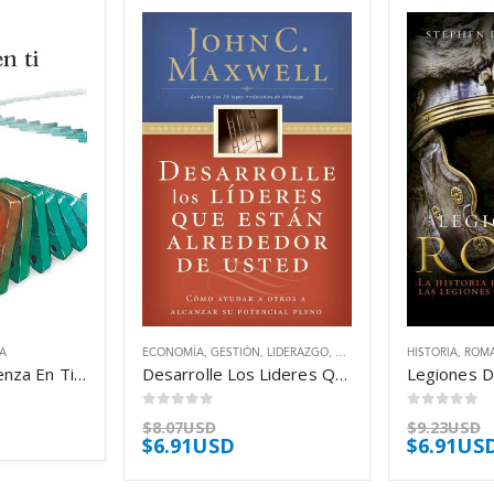
A
ECONOMÍA
,
GESTIÓN
,
LIDERAZGO
,
SOCIALES
HISTORIA
,
ROM
El Cambio Comienza En Ti – Gallego Pablo Y Gandara Fabio
Desarrolle Los Lideres Que Estan Alrededor – Maxwell John C
0
out of 5
0
out of 5
$
8.07USD
$
9.23USD
$
6.91USD
$
6.91US