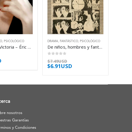
CO
,
PSICOLÓGICO
DRAMA
,
FANTÁSTICO
,
PSICOLÓGICO
El sistema Victoria – Éric Reinhardt
De niños, hombres y fantasmas – Virgilio Díaz Grullón
0
out of 5
D
$
7.49USD
$
6.91USD
cerca
bre nosotros
estras Garantías
rminos y Condiciones