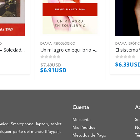
O
DRAMA
,
PSICOLÓGICO
DRAMA
,
ERÓTI
Queda la noche – Soledad Puértolas
Un milagro en equilibrio – Lucía Etxebarria
0
out of 5
0
out of 5
$
6.33US
$
7.49USD
$
6.91USD
Cuenta
A
Mi cuenta
So
nico, Smartphone, laptop, tablet.
Mis Pedidos
Nu
lquier parte del mundo (Paypal).
Metodos de Pago
Té