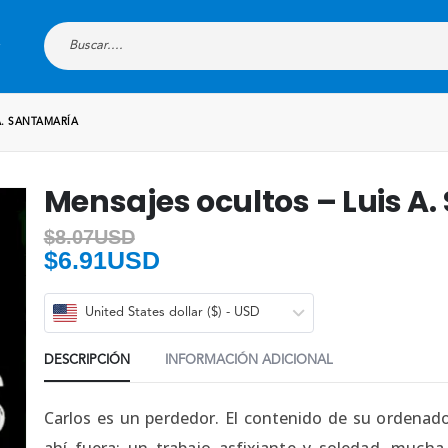
A. SANTAMARÍA
Mensajes ocultos – Luis A
$
8.07USD
$
6.91USD
United States dollar ($) - USD
DESCRIPCIÓN
INFORMACIÓN ADICIONAL
Carlos es un perdedor. El contenido de su ordenado
ahí fuera: un trabajo asfixiante y soledad, mucha