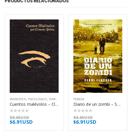
PRODUCTOS RELACIONADOS
FANTÁSTICO
,
PSICOLÓGICO
,
TERROR
TERROR
Cuentos malévolos – Clemente Palma
Diario de un zombi – Sergi Llauger
0
out of 5
0
out of 5
$
8.65USD
$
8.65USD
$
6.91USD
$
6.91USD