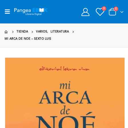
0
0
TIENDA
VARIOS
,
LITERATURA
MI ARCA DE NOE – SEXTO LUIS