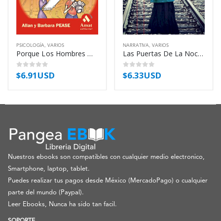
PSICOLOGÍA
,
VARIOS
NARRATIVA
,
VARIOS
Porque Los Hombres No Escuchan Y Las – Pease Allan
Las Puertas De La Noche – Gandara Alejandro
$
6.91USD
$
6.33USD
0
out of 5
0
out of 5
Nuestros ebooks son compatibles con cualquier medio electronico,
Smartphone, laptop, tablet.
Puedes realizar tus pagos desde México (MercadoPago) o cualquier
parte del mundo (Paypal).
Leer Ebooks, Nunca ha sido tan facil.